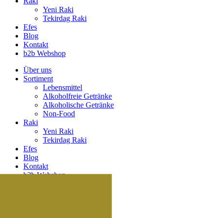
Raki
Yeni Raki
Tekirdag Raki
Efes
Blog
Kontakt
b2b Webshop
Über uns
Sortiment
Lebensmittel
Alkoholfreie Getränke
Alkoholische Getränke
Non-Food
Raki
Yeni Raki
Tekirdag Raki
Efes
Blog
Kontakt
b2b Webshop
Suche
Suche