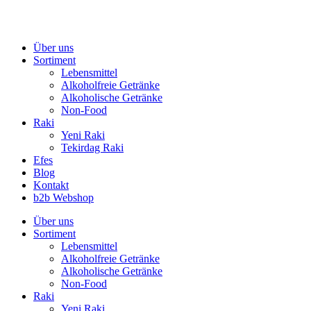
Zum
Inhalt
springen
Über uns
Sortiment
Lebensmittel
Alkoholfreie Getränke
Alkoholische Getränke
Non-Food
Raki
Yeni Raki
Tekirdag Raki
Efes
Blog
Kontakt
b2b Webshop
Über uns
Sortiment
Lebensmittel
Alkoholfreie Getränke
Alkoholische Getränke
Non-Food
Raki
Yeni Raki