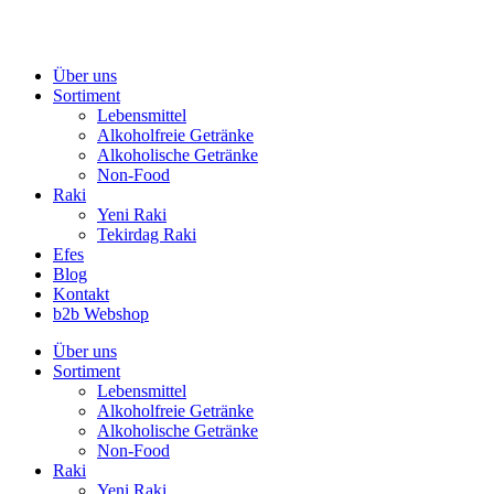
Zum
Inhalt
springen
Über uns
Sortiment
Lebensmittel
Alkoholfreie Getränke
Alkoholische Getränke
Non-Food
Raki
Yeni Raki
Tekirdag Raki
Efes
Blog
Kontakt
b2b Webshop
Über uns
Sortiment
Lebensmittel
Alkoholfreie Getränke
Alkoholische Getränke
Non-Food
Raki
Yeni Raki