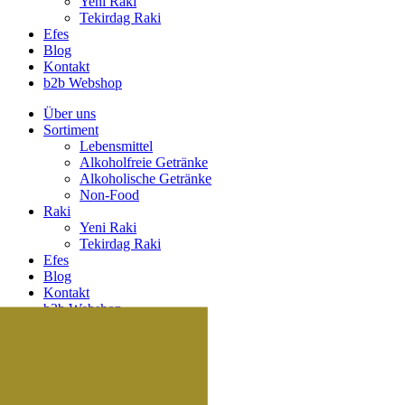
Yeni Raki
Tekirdag Raki
Efes
Blog
Kontakt
b2b Webshop
Über uns
Sortiment
Lebensmittel
Alkoholfreie Getränke
Alkoholische Getränke
Non-Food
Raki
Yeni Raki
Tekirdag Raki
Efes
Blog
Kontakt
b2b Webshop
Suche
Suche