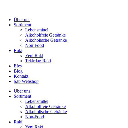
Zum
Inhalt
springen
Über uns
Sortiment
Lebensmittel
Alkoholfreie Getränke
Alkoholische Getränke
Non-Food
Raki
Yeni Raki
Tekirdag Raki
Efes
Blog
Kontakt
b2b Webshop
Über uns
Sortiment
Lebensmittel
Alkoholfreie Getränke
Alkoholische Getränke
Non-Food
Raki
Yeni Raki