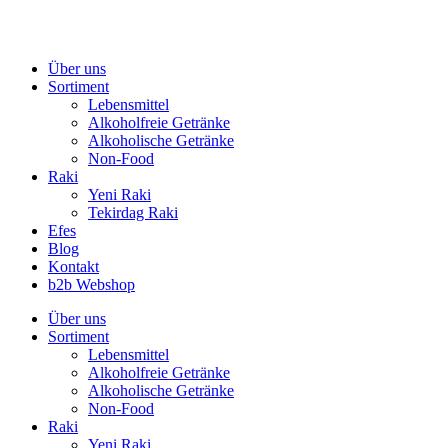
Zum
Inhalt
springen
Über uns
Sortiment
Lebensmittel
Alkoholfreie Getränke
Alkoholische Getränke
Non-Food
Raki
Yeni Raki
Tekirdag Raki
Efes
Blog
Kontakt
b2b Webshop
Über uns
Sortiment
Lebensmittel
Alkoholfreie Getränke
Alkoholische Getränke
Non-Food
Raki
Yeni Raki