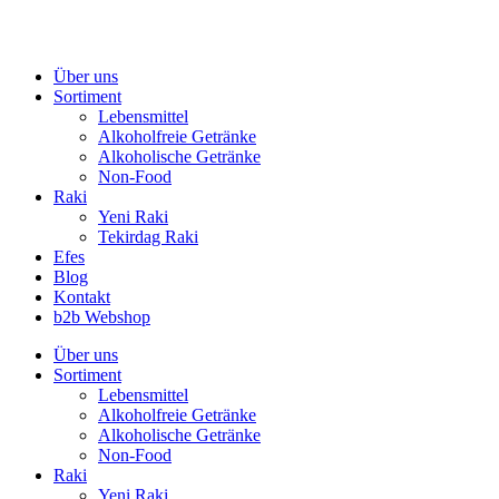
Zum
Inhalt
springen
Über uns
Sortiment
Lebensmittel
Alkoholfreie Getränke
Alkoholische Getränke
Non-Food
Raki
Yeni Raki
Tekirdag Raki
Efes
Blog
Kontakt
b2b Webshop
Über uns
Sortiment
Lebensmittel
Alkoholfreie Getränke
Alkoholische Getränke
Non-Food
Raki
Yeni Raki